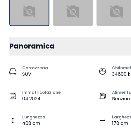
Panoramica
Carrozzeria
Chilome
SUV
34600 
Immatricolazione
Aliment
04.2024
Benzina
Lunghezza
Larghez
408 cm
178 cm