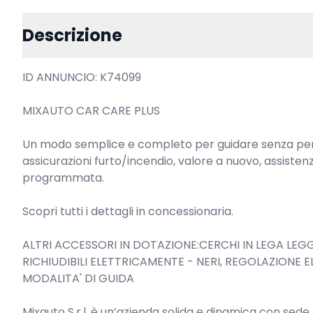
Descrizione
ID ANNUNCIO: K74099

MIXAUTO CAR CARE PLUS

Un modo semplice e completo per guidare senza pensie
assicurazioni furto/incendio, valore a nuovo, assiste
programmata.

Scopri tutti i dettagli in concessionaria.

ALTRI ACCESSORI IN DOTAZIONE:CERCHI IN LEGA LEGGE
RICHIUDIBILI ELETTRICAMENTE - NERI, REGOLAZIONE E
MODALITA' DI GUIDA

Mixauto S.r.l. è un’azienda solida e dinamica con sede a