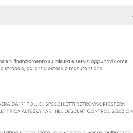
ri: finanziamento su misura e servizi aggiuntivi come 
nza stradale, garanzia estesa e manutenzione 
RA DA 17" POLLICI, SPECCHIETTI RETROVISORI ESTERNI 
LETTRICA ALTEZZA FARI, HILL DESCENT CONTROL, SELEZIONE
 Latina, specializzata nella vendita di veicoli multimarca, 