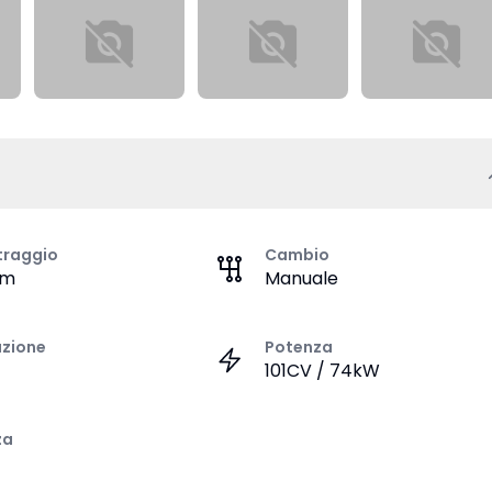
traggio
Cambio
km
Manuale
azione
Potenza
101CV / 74kW
za