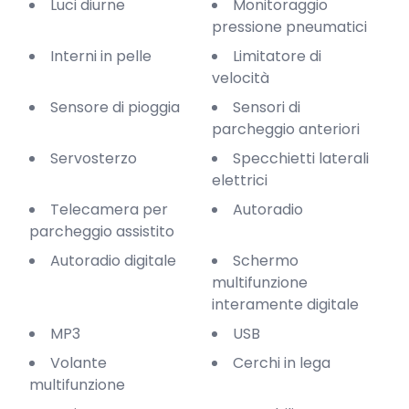
Luci diurne
Monitoraggio
pressione pneumatici
Interni in pelle
Limitatore di
velocità
Sensore di pioggia
Sensori di
parcheggio anteriori
Servosterzo
Specchietti laterali
elettrici
Telecamera per
Autoradio
parcheggio assistito
Autoradio digitale
Schermo
multifunzione
interamente digitale
MP3
USB
Volante
Cerchi in lega
multifunzione