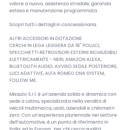
valore a nuovo, assistenza stradale, garanzia 
estesa e manutenzione programmata.

Scopri tutti i dettagli in concessionaria.

﻿ALTRI ACCESSORI IN DOTAZIONE:

CERCHI IN LEGA LEGGERA DA 18" POLLICI, 
SPECCHIETTI RETROVISORI ESTERNI RICHIUDIBILI 
ELETTRICAMENTE - NERI, AMAZON ALEXA, 
BLUETOOTH AUDIO, AVVISO SEDILE POSTERIORE, 
LUCI ADATTIVE, ALFA ROMEO DNA SYSTEM, 
FOLLOW ME.

Mixauto S.r.l. è un’azienda solida e dinamica con 
sede a Latina, specializzata nella vendita di 
veicoli multimarca, usati, aziendali e chilometri 
zero. Con un’esperienza pluriennale nel settore 
dell’automotive, è un punto di riferimento in 
Italia, ed in Europa,  per chi cerca qualità, 