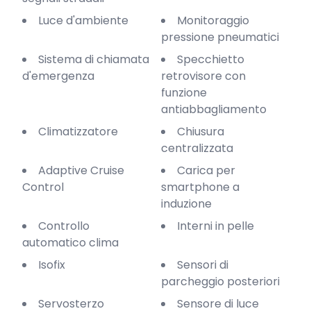
Luce d'ambiente
Monitoraggio
pressione pneumatici
Sistema di chiamata
Specchietto
d'emergenza
retrovisore con
funzione
antiabbagliamento
Climatizzatore
Chiusura
centralizzata
Adaptive Cruise
Carica per
Control
smartphone a
induzione
Controllo
Interni in pelle
automatico clima
Isofix
Sensori di
parcheggio posteriori
Servosterzo
Sensore di luce